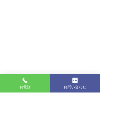
お電話
お問い合わせ
産業廃棄物収集運搬 / 生前整理、遺品整理 / 古物商
冬季休業のお知
株式会社美之産業クリーンサービス
GW期間中の営業につい
〒038-0045 青森県青森市大字鶴ヶ坂字田川71-259
電話番号