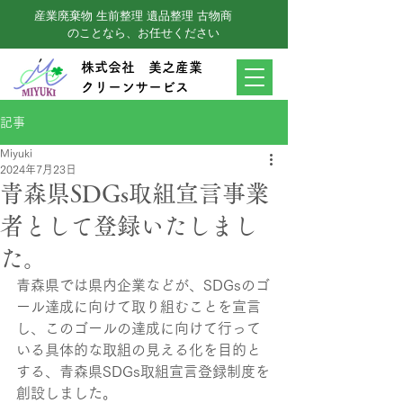
産業廃棄物 生前整理 遺品整理 古物商
のことなら、お任せください
株式会社 美之産業
クリーンサービス
記事
Miyuki
2024年7月23日
青森県SDGs取組宣言事業
者として登録いたしまし
た。
青森県では県内企業などが、SDGsのゴ
ール達成に向けて取り組むことを宣言
し、このゴールの達成に向けて行って
いる具体的な取組の見える化を目的と
する、青森県SDGs取組宣言登録制度を
創設しました。